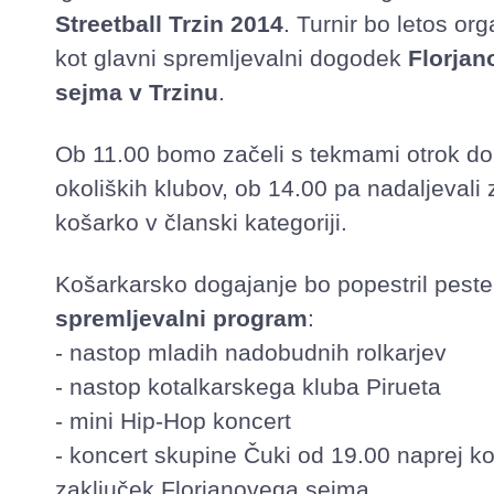
Streetball Trzin 2014
. Turnir bo letos org
kot glavni spremljevalni dogodek
Florjan
sejma v Trzinu
.
Ob 11.00 bomo začeli s tekmami otrok do 
okoliških klubov, ob 14.00 pa nadaljevali 
košarko v članski kategoriji.
Košarkarsko dogajanje bo popestril peste
spremljevalni program
:
- nastop mladih nadobudnih rolkarjev
- nastop kotalkarskega kluba Pirueta
- mini Hip-Hop koncert
- koncert skupine Čuki od 19.00 naprej ko
zaključek Florjanovega sejma