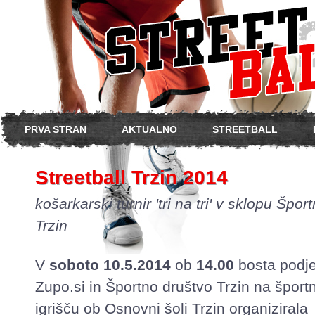
PRVA STRAN
AKTUALNO
STREETBALL
Streetball Trzin 2014
košarkarski turnir 'tri na tri' v sklopu Šport
Trzin
V
soboto 10.5.2014
ob
14.00
bosta podje
Zupo.si in Športno društvo Trzin na špor
igrišču ob Osnovni šoli Trzin organizirala